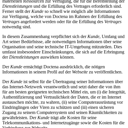
materiellen Ressourcen zur Verfügung, die für die Bereitstellung der
Dienstleistungen
und die Erfüllung des Vertrages erforderlich sind.
Ferner stellt der
Kunde
so schnell wie möglich alle Informationen
zur Verfügung, welche von Doctena im Rahmen der Erfüllung des
Vertrages
angefordert werden oder für die Erfüllung des
Vertrages
notwendig sind.
In diesem Zusammenhang verpflichtet sich der
Kunde
, Umfang und
Art seiner Bedürfnisse, alle notwendigen Informationen über seine
Organisation und seine technische IT-Umgebung mitzuteilen. Dies
umfasst insbesondere Einschränkungen, die sich auf die Erbringung
der
Dienstleistungen
auswirken können.
Der
Kunde
ermächtigt Doctena ausdrücklich, die nötigen
Informationen in seinem Profil auf der
Webseite
zu veröffentlichen.
Der
Kunde
ist selbst für die Übertragung seiner Informationen über
das Internet-Netzwerk verantwortlich und setzt daher die von ihm
für am besten geeigneten technischen Mittel ein, um (i) die Integrität,
Authentifizierung und Vertraulichkeit der Daten, die er im Internet
austauschen möchte, zu wahren, (ii) seine Computerausrüstung vor
Eindringlingen oder Viren zu schützen und (iii) einen sicheren
Zugang zu seinem Computersystem und seinen Räumlichkeiten zu
gewährleisten. Der
Kunde
trägt alle Kosten für seine
Telekommunikations- und Internetzugänge sowie die Kosten für die
Verbindung zur
Webseite
.