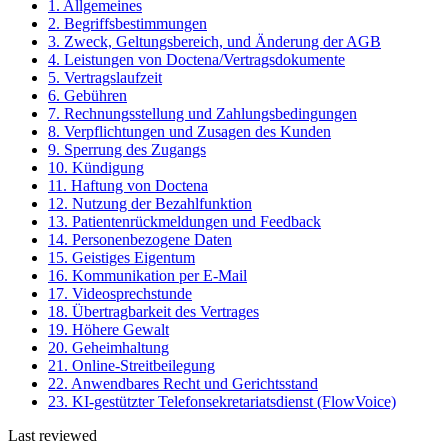
1. Allgemeines
2. Begriffsbestimmungen
3. Zweck, Geltungsbereich, und Änderung der AGB
4. Leistungen von Doctena/Vertragsdokumente
5. Vertragslaufzeit
6. Gebühren
7. Rechnungsstellung und Zahlungsbedingungen
8. Verpflichtungen und Zusagen des Kunden
9. Sperrung des Zugangs
10. Kündigung
11. Haftung von Doctena
12. Nutzung der Bezahlfunktion
13. Patientenrückmeldungen und Feedback
14. Personenbezogene Daten
15. Geistiges Eigentum
16. Kommunikation per E-Mail
17. Videosprechstunde
18. Übertragbarkeit des Vertrages
19. Höhere Gewalt
20. Geheimhaltung
21. Online-Streitbeilegung
22. Anwendbares Recht und Gerichtsstand
23. KI-gestützter Telefonsekretariatsdienst (FlowVoice)
Last reviewed